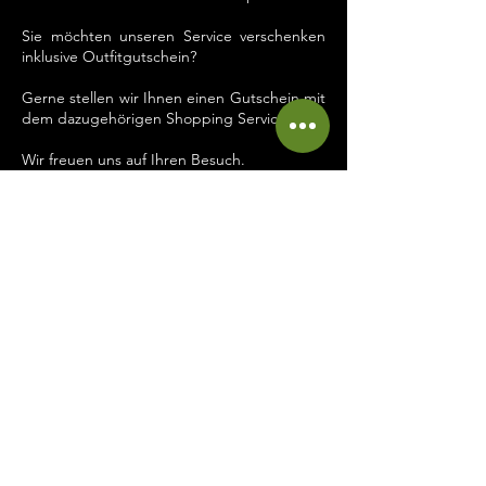
Sie möchten unseren Service verschenken
inklusive Outfitgutschein?
Gerne stellen wir Ihnen einen Gutschein mit
dem dazugehörigen Shopping Service aus.
Wir freuen uns auf Ihren Besuch.
Dein Team MA.RI
ANFRAGE
Impressum
Datenschutz